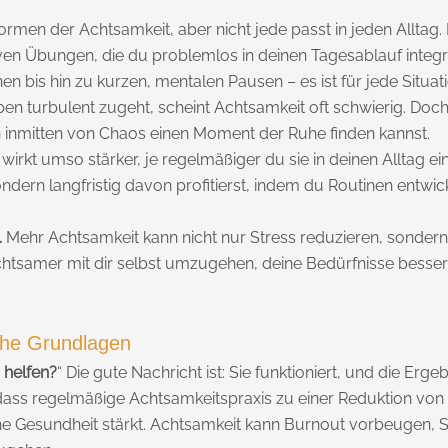
rmen der Achtsamkeit, aber nicht jede passt in jeden Alltag. 
en Übungen, die du problemlos in deinen Tagesablauf integr
is hin zu kurzen, mentalen Pausen – es ist für jede Situati
n turbulent zugeht, scheint Achtsamkeit oft schwierig. Doc
h inmitten von Chaos einen Moment der Ruhe finden kannst.
irkt umso stärker, je regelmäßiger du sie in deinen Alltag ein
ern langfristig davon profitierst, indem du Routinen entwickel
.
Mehr Achtsamkeit kann nicht nur Stress reduzieren, sonder
achtsamer mit dir selbst umzugehen, deine Bedürfnisse besse
iche Grundlagen
 helfen?
“ Die gute Nachricht ist: Sie funktioniert, und die Erge
, dass regelmäßige Achtsamkeitspraxis zu einer Reduktion von
sche Gesundheit stärkt. Achtsamkeit kann Burnout vorbeugen, 