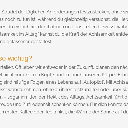
m Strudel der täglichen Anforderungen festzustecken, ohne wirk
as noch zu tun ist, während du gleichzeitig versuchst, die H
enen du einfach tief durchatmen und das Leben bewusst wah
tsamkeit im Alltag“ kannst du die Kraft der Achtsamkeit entde
d gelassener gestaltest.
so wichtig?
ilen. Oft leben wir entweder in der Zukunft, planen den näch
 nicht nur unseren Kopf, sondern auch unseren Körper. Erhöh
ind häufige Folgen eines Lebens auf „Autopilot“. Mit Achts
st wahrzunehmen, ohne an ihnen festzuhalten oder über sie 
sogar inmitten der Hektik des Alltags. Achtsamkeit führt da
Freude und Zufriedenheit schenken können. Für dich könnte d
rsten Kaffee oder Tee trinkst, die Wärme der Sonne auf dei