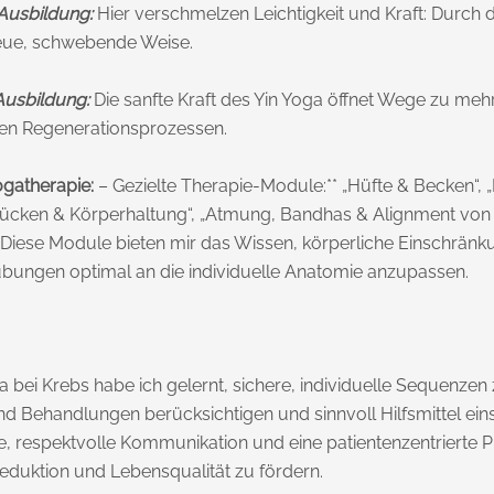
Ausbildung:
Hier verschmelzen Leichtigkeit und Kraft: Durch 
neue, schwebende Weise.
Ausbildung:
Die sanfte Kraft des Yin Yoga öffnet Wege zu meh
fen Regenerationsprozessen.
ogatherapie:
– Gezielte Therapie-Module:** „Hüfte & Becken“, „
, „Rücken & Körperhaltung“, „Atmung, Bandhas & Alignment von
 Diese Module bieten mir das Wissen, körperliche Einschränk
ungen optimal an die individuelle Anatomie anzupassen.
 bei Krebs habe ich gelernt, sichere, individuelle Sequenzen 
d Behandlungen berücksichtigen und sinnvoll Hilfsmittel eins
e, respektvolle Kommunikation und eine patientenzentrierte P
eduktion und Lebensqualität zu fördern.