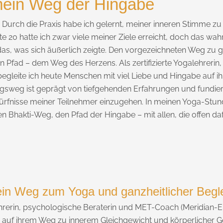
ein Weg der Hingabe
n. Durch die Praxis habe ich gelernt, meiner inneren Stimme z
tte 20 hatte ich zwar viele meiner Ziele erreicht, doch das wah
das, was sich äußerlich zeigte. Den vorgezeichneten Weg zu g
Pfad – dem Weg des Herzens. Als zertifizierte Yogalehrerin
begleite ich heute Menschen mit viel Liebe und Hingabe auf 
gsweg ist geprägt von tiefgehenden Erfahrungen und fundierte
edürfnisse meiner Teilnehmer einzugehen. In meinen Yoga-Stu
 Bhakti-Weg, den Pfad der Hingabe – mit allen, die offen dafü
in Weg zum Yoga und ganzheitlicher Begl
lehrerin, psychologische Beraterin und MET-Coach (Meridian-E
 auf ihrem Weg zu innerem Gleichgewicht und körperlicher G