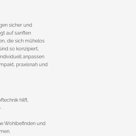
gen sicher und
gt auf sanften
, die sich mühelos
ind so konzipiert,
individuell anpassen
kompakt, praxisnah und
technik hilft,
–
che Wohlbefinden und
mmen.