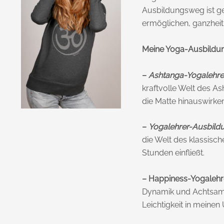
Ausbildungsweg ist ge
ermöglichen, ganzheitl
Meine Yoga-Ausbildu
–
Ashtanga-Yogalehrer-
kraftvolle Welt des A
die Matte hinauswirken
–
Yogalehrer-Ausbildu
die Welt des klassisc
Stunden einfließt.
– Happiness-Yogalehr
Dynamik und Achtsamke
Leichtigkeit in meinen 