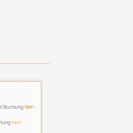
se) Buchung
hier!
uchung
hier!