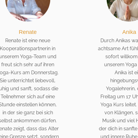
Renate
Anika
Renate ist eine neue
Durch Anikas w
Kooperationspartnerin in
achtsame Art fühl
unserem Yoga-Team und
sofort willko
freut sich sehr auf ihren
unserem Yoga 
oga-Kurs am Donnerstag.
Anika ist e
Sie unterrichtet liebevoll,
hingebungsv
uhig und sanft, sodass die
Yogalehrerin,
Teilnehmer sich auf eine
Freitag um 17 Uh
Stunde einstellen können,
Yoga Kurs leitet.
in der sie ganz bei sich
von Klängen, 
selbst ankommen dürfen.
Musik und viel 
enate zeigt, dass das Alter
der dich in sanf
eine Grenze setzt, sondern
und innere Ruhe 