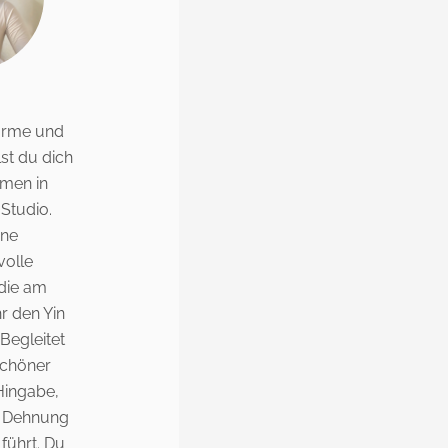
arme und
st du dich
mmen in
Studio.
ine
olle
 die am
r den Yin
 Begleitet
schöner
Hingabe,
te Dehnung
führt. Du