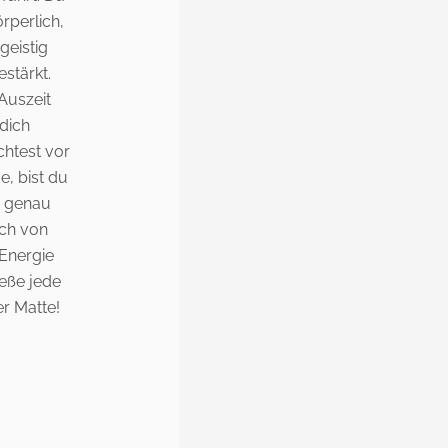
örperlich,
geistig
estärkt.
Auszeit
dich
htest vor
, bist du
s genau
ich von
 Energie
eße jede
er Matte!