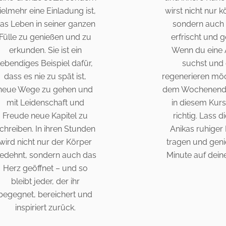
ielmehr eine Einladung ist,
wirst nicht nur k
as Leben in seiner ganzen
sondern auch 
Fülle zu genießen und zu
erfrischt und g
erkunden. Sie ist ein
Wenn du eine 
lebendiges Beispiel dafür,
suchst und 
dass es nie zu spät ist,
regenerieren möc
neue Wege zu gehen und
dem Wochenende
mit Leidenschaft und
in diesem Kur
Freude neue Kapitel zu
richtig. Lass d
chreiben. In ihren Stunden
Anikas ruhiger
wird nicht nur der Körper
tragen und geni
edehnt, sondern auch das
Minute auf dein
Herz geöffnet – und so
bleibt jeder, der ihr
begegnet, bereichert und
inspiriert zurück.