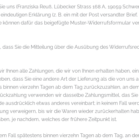
e uns (Franziska Reuß, Lübecker Strass 168 A, 19059 Schwer
er eindeutigen Erklärung (z. B. ein mit der Post versandter Brief
 Sie können dafür das beigefügte Muster-Widerrufsformular v
, dass Sie die Mitteilung über die Ausübung des Widerrufsrec
r Ihnen alle Zahlungen, die wir von Ihnen erhalten haben, ei
eben, dass Sie eine andere Art der Lieferung als die von uns
s binnen vierzehn Tagen ab dem Tag zurückzuzahlen, an dem d
 Rückzahlung verwenden wir dasselbe Zahlungsmittel, das Sie
rde ausdrücklich etwas anderes vereinbart; in keinem Fall w
ung verweigern, bis wir die Waren wieder zurückerhalten ha
en, je nachdem, welches der frühere Zeitpunkt ist.
dem Fall spätestens binnen vierzehn Tagen ab dem Tag, an de