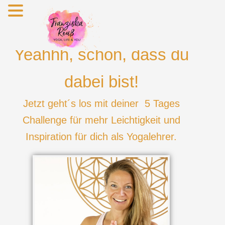
Zum
Inhalt
springen
Yeahhh, schön, dass du
dabei bist!
Jetzt geht´s los mit deiner 5 Tages
Challenge für m
ehr Leichtigkeit und
Inspiration für dich als Yogalehrer.