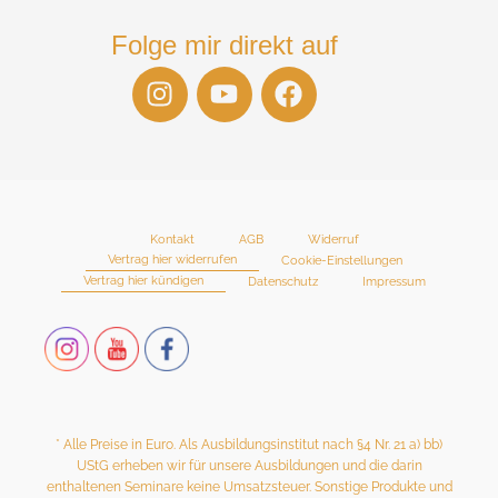
Folge mir direkt auf
I
Y
F
n
o
a
s
u
c
t
t
e
a
u
b
g
b
o
r
e
o
Kontakt
AGB
Widerruf
Vertrag hier widerrufen
Cookie-Einstellungen
a
k
Vertrag hier kündigen
Datenschutz
Impressum
m
* Alle Preise in Euro. Als Ausbildungsinstitut nach §4 Nr. 21 a) bb)
UStG erheben wir für unsere Ausbildungen und die darin
enthaltenen Seminare keine Umsatzsteuer. Sonstige Produkte und